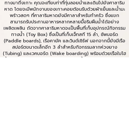
ทางมาถึงเกาะ คุณจะเทียบท่าที่ทุ่นลอยน้ำและเดินไปยังศาลาริม
หาด โดยจะมีพนักงานของเกาะคอยต้อนรับด้วยผ้าเย็นและน้ำมะ
พร้าวสดๆ ที่ศาลาริมหาดยังมีศาลาสำหรับทำครัว ซึ่งแขก
สามารถรับประทานอาหารหลากหลายมื้อริมผืนน้ำได้อย่าง
เพลิดเพลิน ถัดจากศาลาริมหาดจะเป็นพื้นที่เก็บอุปกรณ์กิจกรรม
ทางน้ำ (Toy Box) ซึ่งเป็นที่เก็บเจ็ทสกี 15 ลำ, ซัพบอร์ด
(Paddle boards), เรือคายัค และวินด์เซิร์ฟ นอกจากนี้ยังมีเรือ
สปอร์ตขนาดเล็กอีก 3 ลำสำหรับกิจกรรมลากห่วงยาง
(Tubing) และเวคบอร์ด (Wake boarding) พร้อมด้วยเรือใบโฮ
บี้แคท (Hobie cats) 2 ลำ ไม่เพียงเท่านั้น เกาะรังน้อยยังมีเรือ
ยอชท์ Blue Water ขนาด 70 ฟุต และเรือยอชท์ Majesty
ขนาด 56 ฟุต รวมถึงเรือรับส่งและเรือขนส่งเสบียงอีกหลายลำ
เพราะเมื่อคุณอยู่บนเกาะส่วนตัว การมีเรือจำนวนมากไว้คอย
บริการจึงเป็นสิ่งจำเป็นอย่างยิ่ง!
ขอใบเสนอราคา