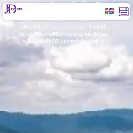
เกาะส่วนตัวสุดเอ็กซ์คลูซีฟ
เกาะรังน้อย คือเกาะส่วนตัวสุดหรูระดับ
อัลตรา-เอ็กซ์คลูซีฟ ตั้งอยู่ห่างจากภูเก็ต
เพียงไม่กี่นาที ประกอบด้วยวิลล่า 3 หลังที่
โดดเด่นด้วยงานฝีมือไทยมาตรฐานระดับโลก
พร้อมวิวทิวทัศน์อันงดงามน่าทึ่งของอ่าว
พังงา